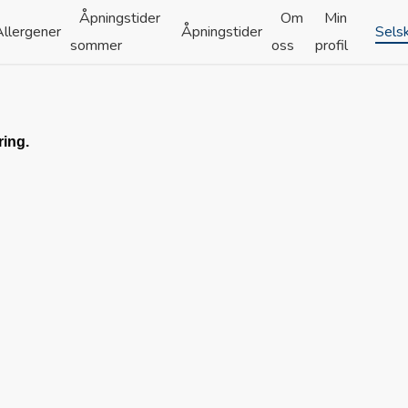
Åpningstider
Om
Min
Allergener
Åpningstider
Sels
sommer
oss
profil
ring.