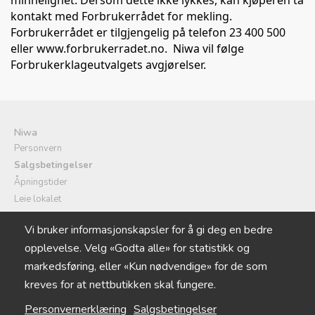
minnelighet. Dersom dette ikke lykkes, kan kjøperen ta
kontakt med Forbrukerrådet for mekling.
Forbrukerrådet er tilgjengelig på telefon 23 400 500
eller
www.forbrukerradet.no
. Niwa vil følge
Forbrukerklageutvalgets avgjørelser.
Niwa
Personvern
Salgsbetingelser
Åpningstider
Leie lokalet
Selskapsmeny/catering
Vi bruker informasjonskapsler for å gi deg en bedre
Logg inn
opplevelse. Velg «Godta alle» for statistikk og
Cookie-innstillinger
markedsføring, eller «Kun nødvendige» for de som
kreves for at nettbutikken skal fungere.
Personvernerklæring
Salgsbetingelser