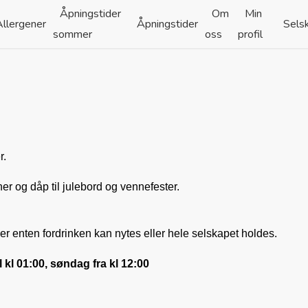
Åpningstider
Om
Min
Allergener
Åpningstider
Sels
sommer
oss
profil
r.
ner og dåp til julebord og vennefester.
er enten fordrinken kan nytes eller hele selskapet holdes.
l kl 01:00, søndag fra kl 12:00